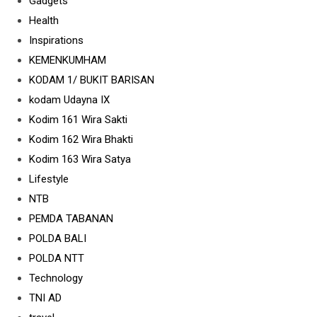
Gadgets
Health
Inspirations
KEMENKUMHAM
KODAM 1/ BUKIT BARISAN
kodam Udayna IX
Kodim 161 Wira Sakti
Wayan Satriasa
Kodim 162 Wira Bhakti
ga Pejara...
Kodim 163 Wira Satya
JUL 20 2026
Lifestyle
– Mempererat tali
NTB
mi sekaligus memastikan
as wilayah binaan tetap
PEMDA TABANAN
POLDA BALI
POLDA NTT
Technology
TNI AD