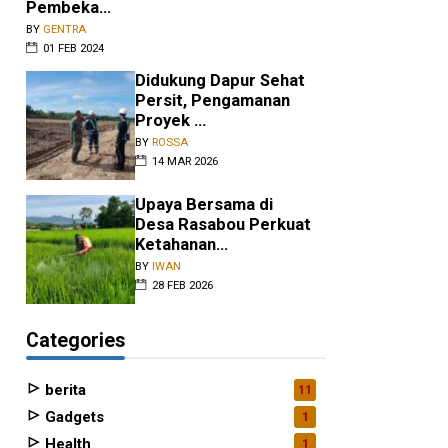
Pembeka...
BY
GENTRA
01 FEB 2024
Didukung Dapur Sehat
Persit, Pengamanan
Proyek ...
BY
ROSSA
14 MAR 2026
Upaya Bersama di
Desa Rasabou Perkuat
Ketahanan...
BY
IWAN
28 FEB 2026
Categories
berita
11
Gadgets
1
Health
1