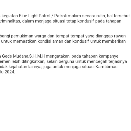
egiatan Blue Light Patrol / Patroli malam secara rutin, hal tersebut
riminalitas, dalam menjaga situasi tetap kondusif pada tahapan
ambangi pemukiman warga dan tempat tempat yang dianggap rawan
kukan untuk memastikan kondisi aman dan kondusif untuk memberikan
n Gede Mudana,S.H.,M.H mengatakan, pada tahapan kampanye
demen lebih ditingkatkan, selain berguna untuk mencegah terjadinya
indak kejahatan lainnya, juga untuk menjaga situasi Kamtibmas
lu 2024.