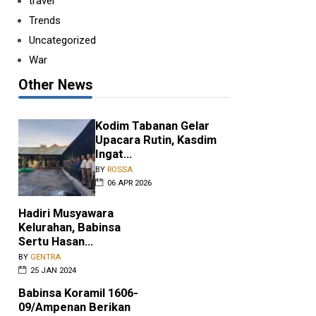
travel
Trends
Uncategorized
War
Other News
Kodim Tabanan Gelar
Upacara Rutin, Kasdim
Ingat...
BY
ROSSA
06 APR 2026
Hadiri Musyawara
Kelurahan, Babinsa
Sertu Hasan...
BY
GENTRA
25 JAN 2024
Babinsa Koramil 1606-
09/Ampenan Berikan