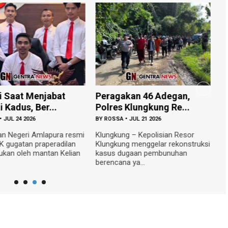
 Menjabat
Peragakan 46 Adegan,
Sertu I 
, Ber...
Polres Klungkung Re...
Sapa War
026
BY
ROSSA
•
JUL 21 2026
BY
ROSSA
•
i Amlapura resmi
Klungkung – Kepolisian Resor
GEROKGAK 
 praperadilan
Klungkung menggelar rekonstruksi
silaturah
eh mantan Kelian
kasus dugaan pembunuhan
kondusifit
berencana ya...
terj...