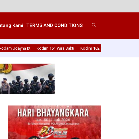
ntang Kami
TERMS AND CONDITIONS
kodam Udayna IX
Kodim 161 Wira Sakti
Kodim 162 Wira Bhakti
Kodim 