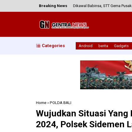
Breaking News
Dikawal Babinsa, STT Gema Pusaka
Personel Kodim 1613/Sumba Barat 
Sinergitas Babinsa, Bhabinkamt
Wujud Kepedulian Lingkungan, Ba
Categories
Android
berita
Gadgets
Koramil Sekongkang Intensifkan 
Home
»
POLDA BALI
Wujudkan Situasi Yang
2024, Polsek Sidemen L