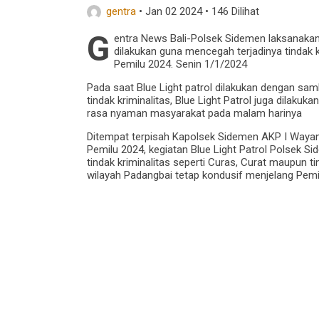
gentra
•
Jan 02 2024
•
146 Dilihat
G
entra News Bali-Polsek Sidemen laksanakan k
dilakukan guna mencegah terjadinya tindak k
Pemilu 2024. Senin 1/1/2024
Pada saat Blue Light patrol dilakukan dengan s
tindak kriminalitas, Blue Light Patrol juga dila
rasa nyaman masyarakat pada malam harinya
Ditempat terpisah Kapolsek Sidemen AKP I Waya
Pemilu 2024, kegiatan Blue Light Patrol Polsek Si
tindak kriminalitas seperti Curas, Curat maupun t
wilayah Padangbai tetap kondusif menjelang Pemi