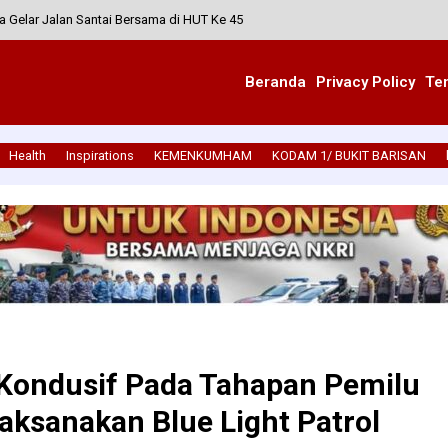
 Gelar Jalan Santai Bersama di HUT Ke 45
Panjatkan Doa Untuk Prajurit Penugasan
Beranda
Privacy Policy
Te
ibmas dan Linmas Tegal Harum Amankan Senam Bersama
binsa Karera Pimpin Karya Bakti di RSP Umbu Hunga Meha Nggongi
Health
Inspirations
KEMENKUMHAM
KODAM 1/ BUKIT BARISAN
Patroli Malam Demi Keamanan Wilayah
 Kondusif Pada Tahapan Pemilu
aksanakan Blue Light Patrol