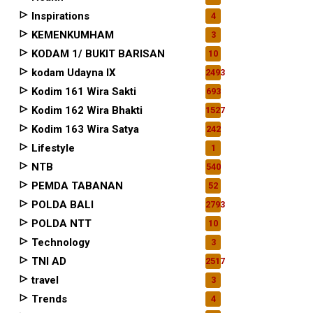
Inspirations
4
KEMENKUMHAM
3
KODAM 1/ BUKIT BARISAN
10
kodam Udayna IX
2493
Kodim 161 Wira Sakti
693
Kodim 162 Wira Bhakti
1527
Kodim 163 Wira Satya
242
Lifestyle
1
NTB
540
PEMDA TABANAN
52
POLDA BALI
2793
POLDA NTT
10
Technology
3
TNI AD
2517
travel
3
Trends
4