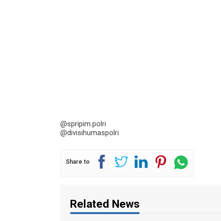
@spripim.polri
@divisihumaspolri
Share to
Related News