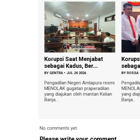
Korupsi Saat Menjabat
Korupsi Saat
ade
sebagai Kadus, Ber...
sebagai Kadus
BY
GENTRA
•
JUL 24 2026
BY
ROSSA
•
JUL 24 2
Pengadilan Negeri Amlapura resmi
Pengadilan Neger
MENOLAK gugatan praperadilan
MENOLAK gugatan
di Polres
yang diajukan oleh mantan Kelian
yang diajukan ol
i Ngurah
Banja...
Banja...
P I Made
No comments yet.
Please write your comment.