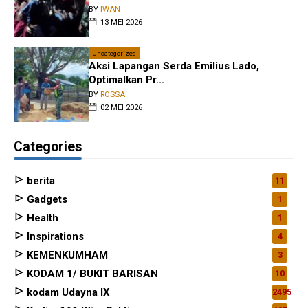
BY
IWAN
13 MEI 2026
Uncategorized
Aksi Lapangan Serda Emilius Lado,
Optimalkan Pr...
BY
ROSSA
02 MEI 2026
Categories
berita
11
Gadgets
1
Health
1
Inspirations
4
KEMENKUMHAM
3
KODAM 1/ BUKIT BARISAN
10
kodam Udayna IX
2495