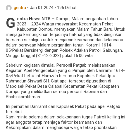
gentra
•
Jan 01 2024
•
196 Dilihat
Kapolres Klungkung Pimpin Anev Mingguan,
G
entra News NTB –
Dompu, Malam pergantian tahun
2023 – 2024 Warga masyarakat Kecamatan Pekat
Tekankan Koordinasi dan Komunikasi dengan
Kabupaten Dompu, merayakan Malam Tahun Baru. Untuk
menjaga kemungkinan terjadinya hal-hal yang tidak diinginkan
Instasi Terkait Jelang Pemilu 2024
bersama sekaligus untuk menjamin keamanan dan kelancaran
dalam perayaan Malam pergantian tahun, Koramil 1614-
05/Pekat Bersinergi dengan Polsek Adakan Patroli Gabungan,
Minggu tanggal (31-12-2023) pukul 16.00 wita.
Sebelum kegiatan dimulai, Personil Patgab melaksanakan
Kegiatan Apel Pengecekan yang di Pimpin oleh Danramil 1614-
05/Pekat Lettu Inf Hamzah bersama Kapolsek Pekat Iptu
Rahmadun Siswadi SH. Giat apel tersebut dipusatkan di
Mapolsek Pekat Desa Calabai Kecamatan Pekat Kabupaten
Dompu yang melibatkan semua personil Babinsa dan
Bhabinkamtibmas.
Ini perhatian Danramil dan Kapolsek Pekat pada apel Patgab
tersebut.
Kami minta selama dalam pelaksanaan tugas Patroli keliling ini
agar anggota tetap menjaga faktor keamanan dan
Kekompakan, dalam menghadapi warga tetap prioritaskan