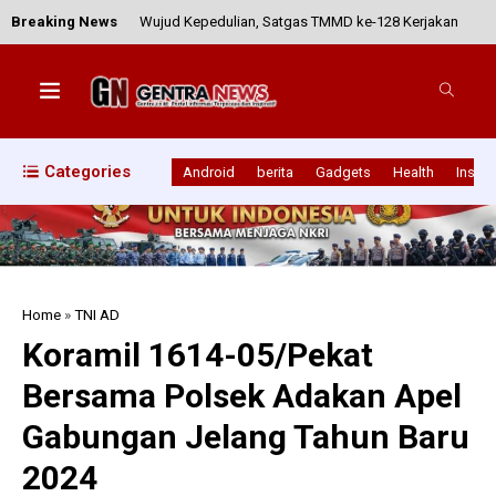
Breaking News
Wujud Kepedulian, Satgas TMMD ke-128 Kerjakan
Sumur Bor untuk Warga
Pimpin Upacara 17-an, Dandim 1630/Mabar
Categories
Android
berita
Gadgets
Health
Inspir
Sampaikan Amanat Kasad tentang Stabilitas dan
Penghematan Energi
Sinergi TNI-Polri dan Pecalang, Pengamanan
Home
»
TNI AD
Pementasan Sakral Calon Arang Berjalan Lancar
Koramil 1614-05/Pekat
Bersama Polsek Adakan Apel
Sertu Andre T Monitoring Proyek K-SIGN, Situasi
Gabungan Jelang Tahun Baru
Terpantau Aman dan Lancar
2024