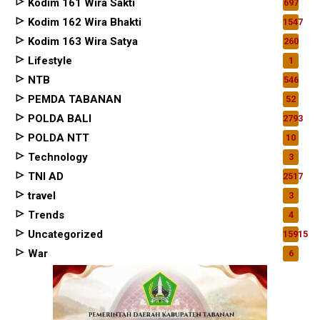
Kodim 161 Wira Sakti
697
Kodim 162 Wira Bhakti
1547
Kodim 163 Wira Satya
260
Lifestyle
1
NTB
546
PEMDA TABANAN
52
POLDA BALI
2793
POLDA NTT
10
Technology
3
TNI AD
2517
travel
3
Trends
4
Uncategorized
15915
War
6