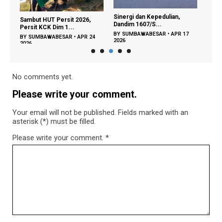
‎Sinergi dan Kepedulian,
Pembangunan Jembatan
026,
Dandim 1607/S...
Garuda Kian Maju, F...
BY
SUMBAWABESAR
•
APR 17
BY
ROSSA
•
APR 11 2026
APR 24
2026
No comments yet.
Please write your comment.
Your email will not be published. Fields marked with an
asterisk (*) must be filled.
Please write your comment.
*