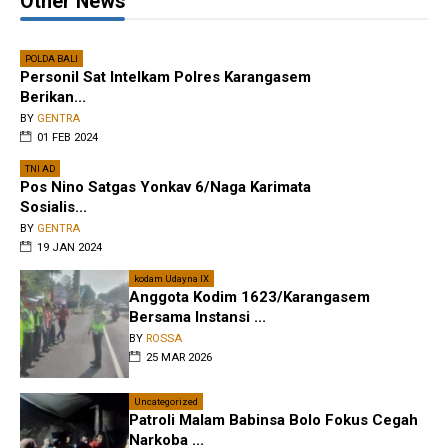
Other News
POLDA BALI
Personil Sat Intelkam Polres Karangasem
Berikan...
BY
GENTRA
01 FEB 2024
TNI AD
Pos Nino Satgas Yonkav 6/Naga Karimata
Sosialis...
BY
GENTRA
19 JAN 2024
kodam Udayna IX
Anggota Kodim 1623/Karangasem
Bersama Instansi ...
BY
ROSSA
25 MAR 2026
Uncategorized
Patroli Malam Babinsa Bolo Fokus Cegah
Narkoba ...