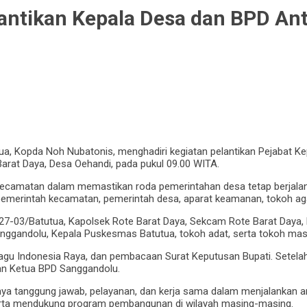
antikan Kepala Desa dan BPD Ant
tua, Kopda Noh Nubatonis, menghadiri kegiatan pelantikan Pejabat 
rat Daya, Desa Oehandi, pada pukul 09.00 WITA.
ecamatan dalam memastikan roda pemerintahan desa tetap berjalan ef
emerintah kecamatan, pemerintah desa, aparat keamanan, tokoh ag
27-03/Batutua, Kapolsek Rote Barat Daya, Sekcam Rote Barat Daya, Ke
nggandolu, Kepala Puskesmas Batutua, tokoh adat, serta tokoh mas
u Indonesia Raya, dan pembacaan Surat Keputusan Bupati. Setelah it
dan Ketua BPD Sanggandolu.
 tanggung jawab, pelayanan, dan kerja sama dalam menjalankan ama
erta mendukung program pembangunan di wilayah masing-masing.