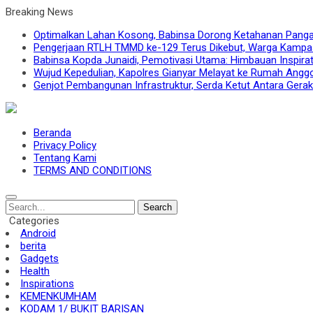
Breaking News
Optimalkan Lahan Kosong, Babinsa Dorong Ketahanan Panga
Pengerjaan RTLH TMMD ke-129 Terus Dikebut, Warga Kampa
Babinsa Kopda Junaidi, Pemotivasi Utama: Himbauan Inspira
Wujud Kepedulian, Kapolres Gianyar Melayat ke Rumah Angg
Genjot Pembangunan Infrastruktur, Serda Ketut Antara Gera
Beranda
Privacy Policy
Tentang Kami
TERMS AND CONDITIONS
Search
Categories
Android
berita
Gadgets
Health
Inspirations
KEMENKUMHAM
KODAM 1/ BUKIT BARISAN