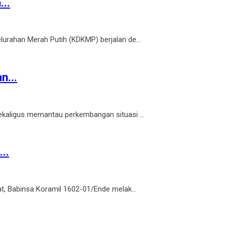
..
rahan Merah Putih (KDKMP) berjalan de...
n...
aligus memantau perkembangan situasi ...
..
, Babinsa Koramil 1602-01/Ende melak...
...