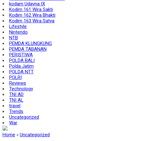
kodam Udayna IX
Kodim 161 Wira Sakti
Kodim 162 Wira Bhakti
Kodim 163 Wira Satya
Lifestyle
Nintendo
NTB
PEMDA KLUNGKUNG
PEMDA TABANAN
PERISTIWA
POLDA BALI
Polda Jatim
POLDA NTT
POLRI
Reviews
Technology
TNI AD
TNI AL
travel
Trends
Uncategorized
War
Home
»
Uncategorized