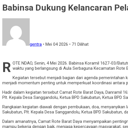
Babinsa Dukung Kelancaran Pel
gentra
•
Mei 04 2026
•
71 Dilihat
R
OTE NDAO, Senin, 4 Mei 2026. Babinsa Koramil 1627-03/Batu
waktu yang berlangsung di Aula Serbaguna Kecamatan Rote Ba
Kegiatan tersebut menjadi bagian dari agenda pemerintahan k
menjadi momentum penting untuk memperkuat koordinasi antara p
Hadir dalam kegiatan tersebut Camat Rote Barat Daya, Danramil 16
Plt. Kepala Desa Sanggandolu, Ketua BPD Sakubatun, Ketua BPD Sa
Rangkaian kegiatan diawali dengan pembukaan, doa, menyanyikan lag
Sakubatun, Plt. Kepala Desa Sanggandolu, Ketua BPD Sakubatun, 
Dalam amanatnya, Camat Rote Barat Daya menyampaikan pentingnya
mampu bekerja dengan baik, menjaga kepercayaan masyarakat, s