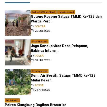
Kodim 162 Wira Bhakti
Uncategorized
Gotong Royong Satgas TMMD Ke-129 dan
Warga Perc...
BY
GENTRA
25 JUL 2026
Uncategorized
Jaga Kondusivitas Desa Pelapuan,
Babinsa Intens...
BY
ROSSA
08 JUL 2026
Uncategorized
Demi Air Bersih, Satgas TMMD ke-128
Mulai Peker...
BY
ROSSA
24 APR 2026
POLDA BALI
Polres Klungkung Bagikan Brosur ke