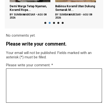
‎Demi Warga Tetap Nyaman,
‎Babinsa Koramil Utan Dukung
Jelang HUT
Koramil Ropa...
Semarak M...
Polri Gemb
BY
SUMBAWABESAR
•
AGU 08
BY
SUMBAWABESAR
•
AGU 08
BY
SUMBA
2026
2026
2026
No comments yet.
Please write your comment.
Your email will not be published. Fields marked with an
asterisk (*) must be filled.
Please write your comment.
*