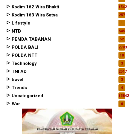
Kodim 162 Wira Bhakti
1542
Kodim 163 Wira Satya
257
Lifestyle
1
NTB
545
PEMDA TABANAN
52
POLDA BALI
2793
POLDA NTT
10
Technology
3
TNI AD
2517
travel
3
Trends
4
Uncategorized
15842
War
6