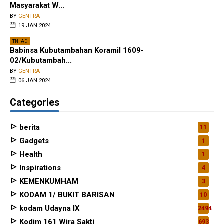
Masyarakat W...
BY
GENTRA
19 JAN 2024
TNI AD
Babinsa Kubutambahan Koramil 1609-
02/Kubutambah...
BY
GENTRA
06 JAN 2024
Categories
berita
11
Gadgets
1
Health
1
Inspirations
4
KEMENKUMHAM
3
KODAM 1/ BUKIT BARISAN
10
kodam Udayna IX
2494
Kodim 161 Wira Sakti
693