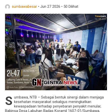
sumbawabesar
•
Jun 27 2026
•
50 Dilihat
S
umbawa, NTB – Sebagai bentuk sinergi dalam menjaga
kesehatan masyarakat sekaligus meningkatkan
kewaspadaan terhadap penyebaran penyakit menular,
Babinsa Desa Labuhan Badas Koramil 1607-01/Sumbawa,