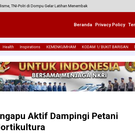
isme, TNI-Polri di Dompu Gelar Latihan Menembak
, Koptu Gede Raka Pastikan Penyaluran Sembako Oleh Vila Rosita Di Desa Ny
Beranda
Privacy Policy
Te
nsifkan Patroli Malam Demi Ciptakan Rasa Aman Warga
 Satu Prajurit Resmi Jadi Bagian Keluarga Besar
Health
Inspirations
KEMENKUMHAM
KODAM 1/ BUKIT BARISAN
/Loteng Gelar Aksi Sosial Jum’at Berkah untuk Masyarakat
ngapu Aktif Dampingi Petani
ortikultura