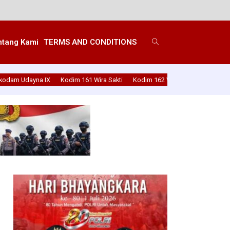
alian Aman Dan lancar
ntang Kami
TERMS AND CONDITIONS
kodam Udayna IX
Kodim 161 Wira Sakti
Kodim 162 Wira Bhakti
Kodim 