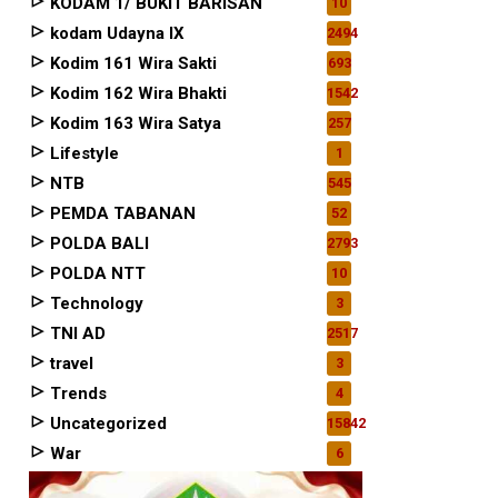
KODAM 1/ BUKIT BARISAN
10
kodam Udayna IX
2494
Kodim 161 Wira Sakti
693
Kodim 162 Wira Bhakti
1542
Kodim 163 Wira Satya
257
Lifestyle
1
NTB
545
PEMDA TABANAN
52
POLDA BALI
2793
POLDA NTT
10
Technology
3
TNI AD
2517
travel
3
Trends
4
Uncategorized
15842
War
6