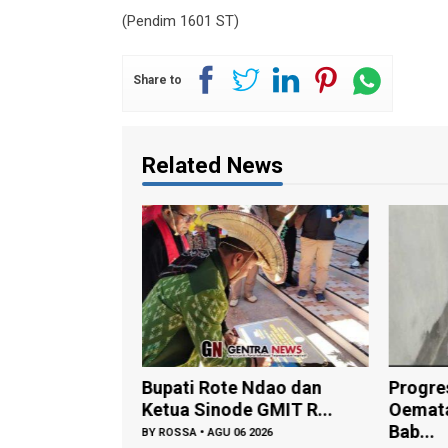
(Pendim 1601 ST)
Share to
Related News
ati Rote Ndao dan
Progres KDKMP
ua Sinode GMIT R...
Oematamboli Berlanjut,
Bab...
OSSA
•
AGU 06 2026