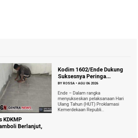
Kodim 1602/Ende Dukung
Suksesnya Peringa...
BY
ROSSA
•
AGU 06 2026
Ende – Dalam rangka
menyukseskan pelaksanaan Hari
Ulang Tahun (HUT) Proklamasi
Kemerdekaan Republi...
Yonarmed 12 Kostrad
Peduli Pendidikan da..
BY
ROSSA
•
AGU 06 2026