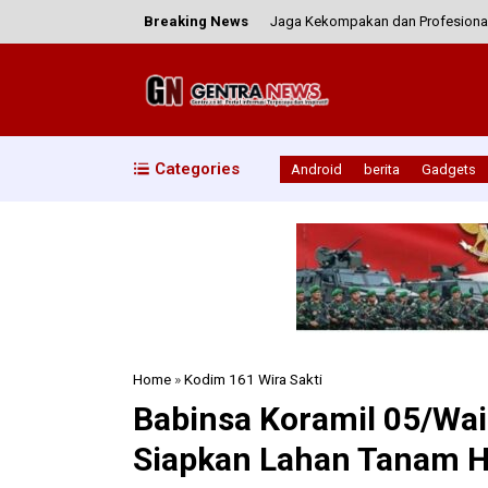
Breaking News
Jaga Kekompakan dan Profesional
Kolaborasi TNI Untuk Kemanusiaan
Koramil 1607-06/Lape Lopok Inte
Kodim Klungkung Tambah kekuatan,
Categories
Android
berita
Gadgets
Wujud Kepedulian TNI, Kodim 1620
Home
»
Kodim 161 Wira Sakti
Babinsa Koramil 05/Wai
Siapkan Lahan Tanam H