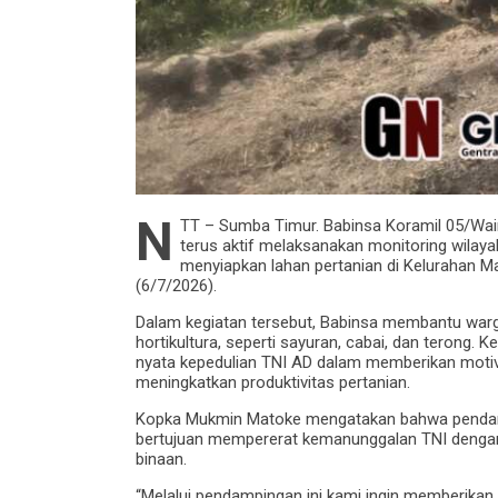
N
TT – Sumba Timur. Babinsa Koramil 05/Wa
terus aktif melaksanakan monitoring wila
menyiapkan lahan pertanian di Kelurahan 
(6/7/2026).
Dalam kegiatan tersebut, Babinsa membantu war
hortikultura, seperti sayuran, cabai, dan terong
nyata kepedulian TNI AD dalam memberikan motiv
meningkatkan produktivitas pertanian.
Kopka Mukmin Matoke mengatakan bahwa pendampi
bertujuan mempererat kemanunggalan TNI dengan
binaan.
“Melalui pendampingan ini kami ingin memberik