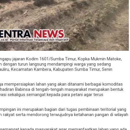
ingapu jajaran Kodim 1601/Sumba Timur, Kopka Mukmin Matoke,
yah dengan turun langsung mendampingi warga yang sedang
Mauliru, Kecamatan Kambera, Kabupaten Sumba Timur, Senin
ga mempersiapkan lahan yang akan ditanami berbagai komoditas
. Kehadiran Babinsa di tengah-tengah masyarakat merupakan bentuk
asi sekaligus semangat kepada para petani agar terus
ngan ini merupakan bagian dari tugas pembinaan teritorial yang
 rakyat serta mendorong terwujudnya ketahanan pangan di wilayah
an semangat kepada masyarakat agar memanfaatkan lahan yang ada