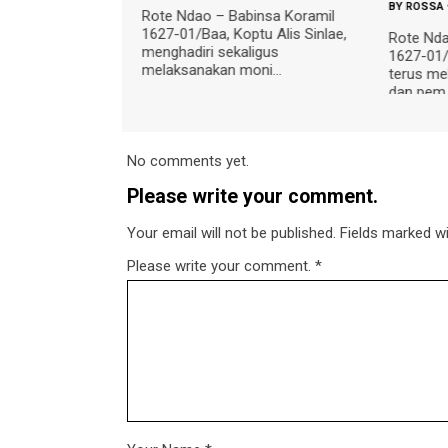
BY
ROSSA
•
AGU 06 2026
 Ndao – Babinsa Koramil
-01/Baa, Koptu Alis Sinlae,
Rote Ndao – Babinsa Koramil
hadiri sekaligus
1627-01/Baa, Serda Joni D. Ludji,
ksanakan moni...
terus melakukan pendampingan
dan pem...
No comments yet.
Please write your comment.
Your email will not be published. Fields marked wit
Please write your comment.
*