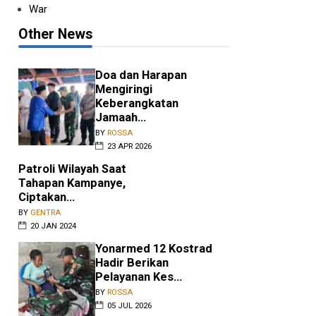
War
Other News
Doa dan Harapan
Mengiringi
Keberangkatan
Jamaah...
BY
ROSSA
23 APR 2026
Patroli Wilayah Saat
Tahapan Kampanye,
Ciptakan...
BY
GENTRA
20 JAN 2024
Yonarmed 12 Kostrad
Hadir Berikan
Pelayanan Kes...
.
BY
ROSSA
05 JUL 2026