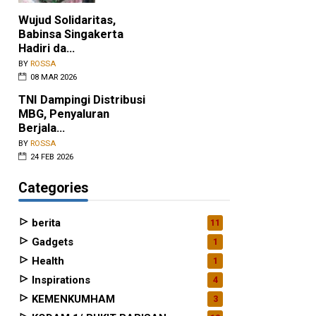
Wujud Solidaritas,
Babinsa Singakerta
nak-
Hadiri da...
BY
ROSSA
08 MAR 2026
TNI Dampingi Distribusi
MBG, Penyaluran
Berjala...
BY
ROSSA
24 FEB 2026
Categories
berita
11
Gadgets
1
Health
1
Inspirations
4
KEMENKUMHAM
3