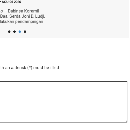
Belu, NTT – Sebagai bentuk
kepedulian terhadap dunia
pendidikan dan kesehatan a
anak di wilayah...
h an asterisk (*) must be filled.