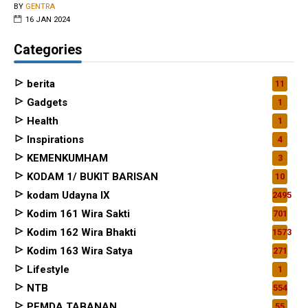
BY
GENTRA
16 JAN 2024
Categories
berita
11
Gadgets
1
Health
1
Inspirations
4
KEMENKUMHAM
3
KODAM 1/ BUKIT BARISAN
10
kodam Udayna IX
2495
Kodim 161 Wira Sakti
701
Kodim 162 Wira Bhakti
1573
Kodim 163 Wira Satya
271
Lifestyle
1
NTB
554
PEMDA TABANAN
55