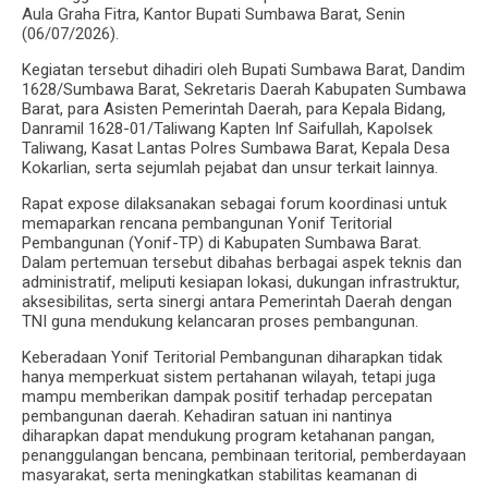
Aula Graha Fitra, Kantor Bupati Sumbawa Barat, Senin
(06/07/2026).
Kegiatan tersebut dihadiri oleh Bupati Sumbawa Barat, Dandim
1628/Sumbawa Barat, Sekretaris Daerah Kabupaten Sumbawa
Barat, para Asisten Pemerintah Daerah, para Kepala Bidang,
Danramil 1628-01/Taliwang Kapten Inf Saifullah, Kapolsek
Taliwang, Kasat Lantas Polres Sumbawa Barat, Kepala Desa
Kokarlian, serta sejumlah pejabat dan unsur terkait lainnya.
Rapat expose dilaksanakan sebagai forum koordinasi untuk
memaparkan rencana pembangunan Yonif Teritorial
Pembangunan (Yonif-TP) di Kabupaten Sumbawa Barat.
Dalam pertemuan tersebut dibahas berbagai aspek teknis dan
administratif, meliputi kesiapan lokasi, dukungan infrastruktur,
aksesibilitas, serta sinergi antara Pemerintah Daerah dengan
TNI guna mendukung kelancaran proses pembangunan.
Keberadaan Yonif Teritorial Pembangunan diharapkan tidak
hanya memperkuat sistem pertahanan wilayah, tetapi juga
mampu memberikan dampak positif terhadap percepatan
pembangunan daerah. Kehadiran satuan ini nantinya
diharapkan dapat mendukung program ketahanan pangan,
penanggulangan bencana, pembinaan teritorial, pemberdayaan
masyarakat, serta meningkatkan stabilitas keamanan di