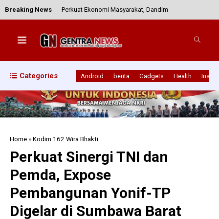
Breaking News
Perkuat Ekonomi Masyarakat, Dandim
1601/Sumba Timur Ikuti Monitoring KDKMP
Secara Virtual
Kodim 1608/Bima Gelar Nobar Piala Dunia 2026
Categories
Android
berita
Gadgets
Health
Inspir
Bersama Pangdam IX/Udayana, Pererat Soliditas
Prajurit
Cegah Penyebaran Rabies, Babinsa Lune Kawal
Home
»
Kodim 162 Wira Bhakti
Pengambilan Sampel Hewan
Perkuat Sinergi TNI dan
Pemda, Expose
Bangun Wilayah Aman dan Kondusif, Babinsa
Pembangunan Yonif-TP
Aebara Gencarkan Komsos, Puldatar, dan Pamwil
Digelar di Sumbawa Barat