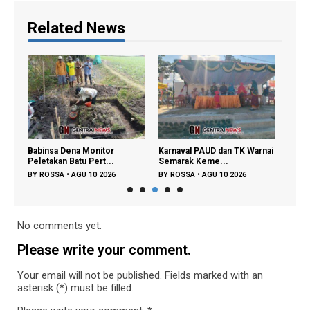
Related News
Babinsa Dena Monitor
Karnaval PAUD dan TK Warnai
Pedu
Peletakan Batu Pert...
Semarak Keme...
Masya
BY
ROSSA
•
AGU 10 2026
BY
ROSSA
•
AGU 10 2026
BY
R
No comments yet.
Please write your comment.
Your email will not be published. Fields marked with an
asterisk (*) must be filled.