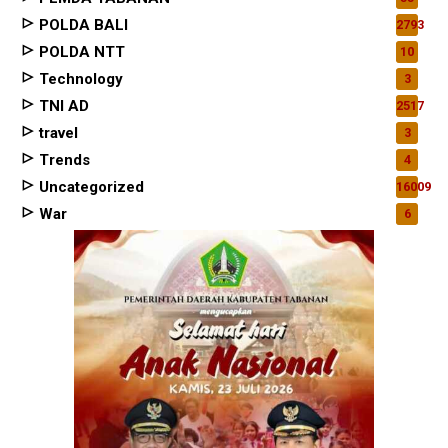
POLDA BALI
2793
POLDA NTT
10
Technology
3
TNI AD
2517
travel
3
Trends
4
Uncategorized
16009
War
6