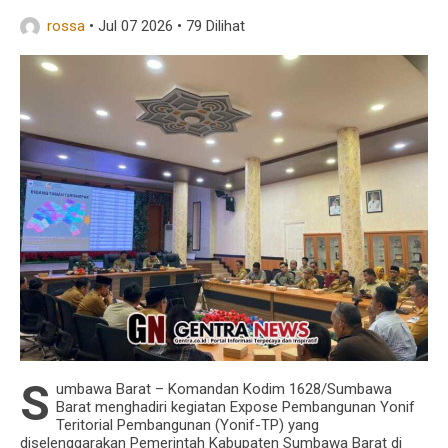
rossa
•
Jul 07 2026
•
79 Dilihat
Demi Menjaga Kesehatan Prajurit Dan Persit,
Kodim 1629/SBD Gelar Posbindu
S
umbawa Barat – Komandan Kodim 1628/Sumbawa
Barat menghadiri kegiatan Expose Pembangunan Yonif
Teritorial Pembangunan (Yonif-TP) yang
diselenggarakan Pemerintah Kabupaten Sumbawa Barat di