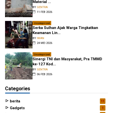
Material ...
BY
GENTRA
11 FEB 2026
Uncategorized
Serka Sulhan Ajak Warga Tingkatkan
Keamanan Lin...
BY
IWAN
24 MEI 2026
Uncategorized
Sinergi TNI dan Masyarakat, Pra TMMD
ke-127 Kod...
BY
GENTRA
06 FEB 2026
Categories
berita
11
Gadgets
1