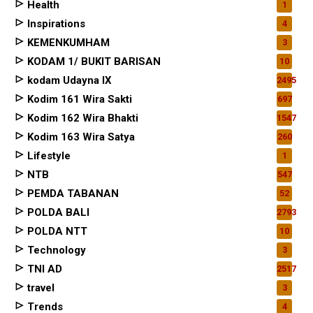
Health
1
Inspirations
4
KEMENKUMHAM
3
KODAM 1/ BUKIT BARISAN
10
kodam Udayna IX
2495
Kodim 161 Wira Sakti
697
Kodim 162 Wira Bhakti
1547
Kodim 163 Wira Satya
260
Lifestyle
1
NTB
547
PEMDA TABANAN
52
POLDA BALI
2793
POLDA NTT
10
Technology
3
TNI AD
2517
travel
3
Trends
4