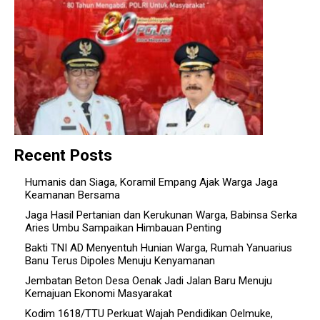
Wujud Kepedulian Sosial, Alumni SMNU 4
Singaraja Bantu Pembangunan RTLH Warga
Mekarsari
Recent Posts
Humanis dan Siaga, Koramil Empang Ajak Warga Jaga
Keamanan Bersama
Jaga Hasil Pertanian dan Kerukunan Warga, Babinsa Serka
Aries Umbu Sampaikan Himbauan Penting
Bakti TNI AD Menyentuh Hunian Warga, Rumah Yanuarius
Banu Terus Dipoles Menuju Kenyamanan
Jembatan Beton Desa Oenak Jadi Jalan Baru Menuju
Kemajuan Ekonomi Masyarakat
Kodim 1618/TTU Perkuat Wajah Pendidikan Oelmuke,