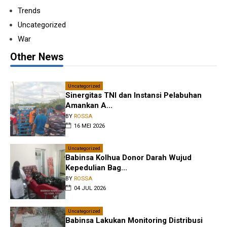
Trends
Uncategorized
War
Other News
Uncategorized
Sinergitas TNI dan Instansi Pelabuhan
Amankan A...
BY
ROSSA
16 MEI 2026
Uncategorized
Babinsa Kolhua Donor Darah Wujud
Kepedulian Bag...
BY
ROSSA
04 JUL 2026
Uncategorized
Babinsa Lakukan Monitoring Distribusi